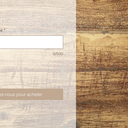
it
*
0/500
ez-nous pour acheter