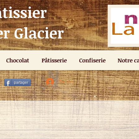
tissier
r Glacier
Chocolat
Pâtisserie
Confiserie
Notre c
Se connecter
partager