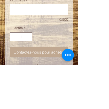
0/500
Quantité
*
Contactez-nous pour acheter
mousse chocolat lait caramel,
pommes caramelisé, biscuit roulée
La Note Sucrée