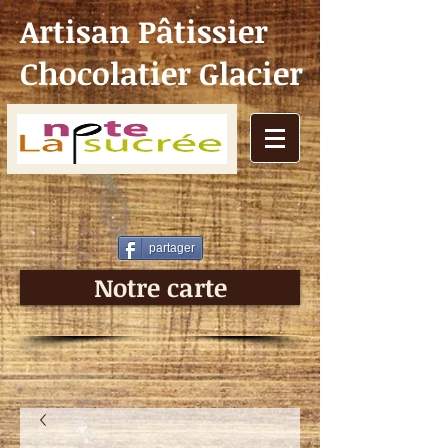
Artisan Pâtissier
Chocolatier Glacier
partager
Notre carte