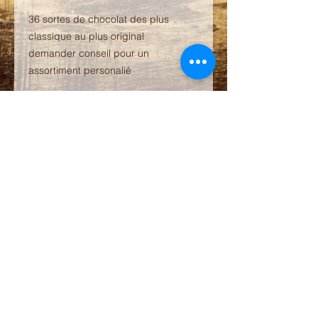
36 sortes de chocolat des plus
classique au plus original
demander conseil pour un
assortiment personalié
La Note Sucrée
Artisan Pâtissier Chocolatier Glacier
23 rue notre dame des marais
01120 Montluel
Tél : 04 78 06 15 63
Horaires
mardi / samedi
8 h /12h30-14 h / 19 h
dimanche