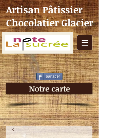
Artisan Pâtissier
Chocolatier Glacier
partager
Notre carte