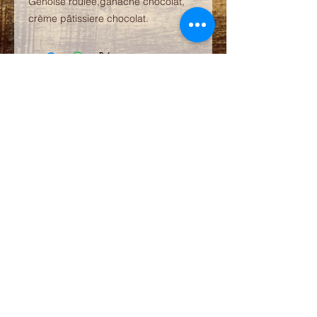
Génoise roulée,ganache chocolat,
crème pâtissiere chocolat.
La Note Sucrée
Artisan Pâtissier Chocolatier Glacier
23 rue notre dame des marais
01120 Montluel
Tél : 04 78 06 15 63
Horaires
mardi / samedi
8 h /12h30-14 h / 19 h
dimanche
8 h / 12 h 45
Rejoignez-nous