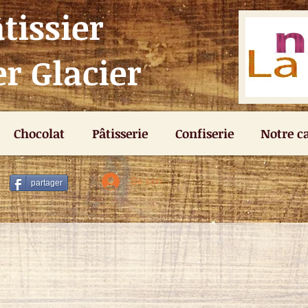
tissier
r Glacier
Chocolat
Pâtisserie
Confiserie
Notre c
Se connecter
partager